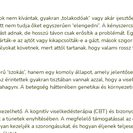
k nem kívántak, gyakran „tolakodóak” vagy akár ijesztőe
tett nem tudja őket egyszerűen “elengedni”. A kényszer
t adnak, de hosszú távon csak erősítik a problémát. E
árták-e az ajtót vagy kikapcsolták-e a gázt, mások szigor
yokat követnek, mert attól tartanak, hogy valami rossz 
ű “szokás”, hanem egy komoly állapot, amely jelentőse
z érintettek gyakran tisztában vannak azzal, hogy a vise
agyni. A betegség hátterében genetikai és környezeti 
ezelhető. A kognitív viselkedésterápia (CBT) és bizon
 a tünetek enyhítésében. A megfelelő támogatással az 
yan kezeljék a szorongásukat, és hogyan éljenek teljes