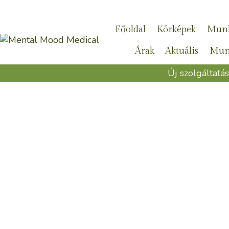
Skip
to
Főoldal
Kórképek
Munk
content
Árak
Aktuális
Munk
Új szolgáltatás