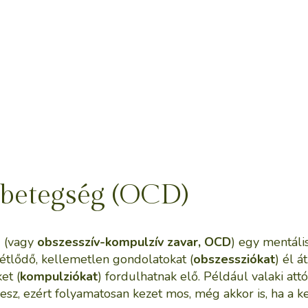
betegség (OCD)
 (vagy
obszesszív-kompulzív zavar, OCD
) egy mentáli
métlődő, kellemetlen gondolatokat (
obszessziókat
) él á
et (
kompulziókat
) fordulhatnak elő. Például valaki attó
esz, ezért folyamatosan kezet mos, még akkor is, ha a k