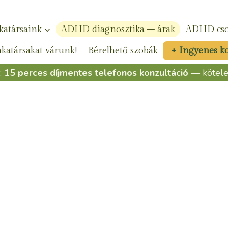
atársaink
ADHD diagnosztika – árak
ADHD cso
atársakat várunk!
Bérelhető szobák
+ Ingyenes k
:
15 perces díjmentes telefonos konzultáció
— kötelez