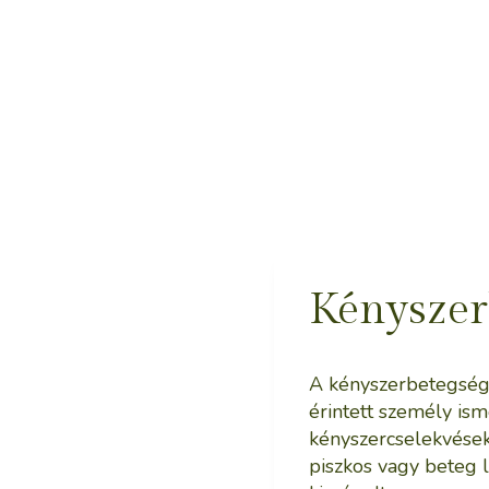
Kényszer
A kényszerbetegség
érintett személy is
kényszercselekvések
piszkos vagy beteg l