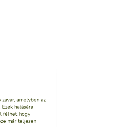
s zavar, amelyben az
t. Ezek hatására
l félhet, hogy
eze már teljesen