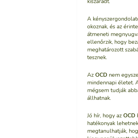
kiszáradt.
A kényszergondolato
okoznak, és az érin
átmeneti megnyugvás
ellenőrzik, hogy bez
meghatározott szabál
tesznek.
Az
OCD
nem egyszer
mindennapi életet. A
mégsem tudják abbah
állhatnak.
Jó hír, hogy az
OCD
k
hatékonyak lehetnek
megtanulhatják, hog