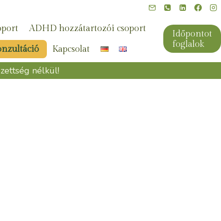
port
ADHD hozzátartozói csoport
Időpontot
foglalok
onzultáció
Kapcsolat
ettség nélkül!