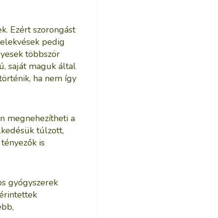
k. Ezért szorongást
cselekvések pedig
gyesek többször
ú, saját maguk által
történik, ha nem így
n megnehezítheti a
lkedésük túlzott,
tényezők is
yos gyógyszerek
érintettek
ebb,