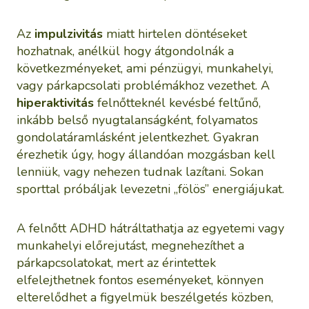
Az
impulzivitás
miatt hirtelen döntéseket
hozhatnak, anélkül hogy átgondolnák a
következményeket, ami pénzügyi, munkahelyi,
vagy párkapcsolati problémákhoz vezethet. A
hiperaktivitás
felnőtteknél kevésbé feltűnő,
inkább belső nyugtalanságként, folyamatos
gondolatáramlásként jelentkezhet. Gyakran
érezhetik úgy, hogy állandóan mozgásban kell
lenniük, vagy nehezen tudnak lazítani. Sokan
sporttal próbáljak levezetni „fölös” energiájukat.
A felnőtt ADHD hátráltathatja az egyetemi vagy
munkahelyi előrejutást, megnehezíthet a
párkapcsolatokat, mert az érintettek
elfelejthetnek fontos eseményeket, könnyen
elterelődhet a figyelmük beszélgetés közben,