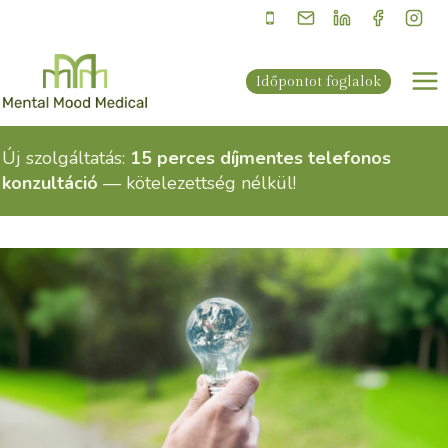
Skip
to
content
Időpontot foglalok
Új szolgáltatás:
15 perces díjmentes telefonos
konzultáció
— kötelezettség nélkül!