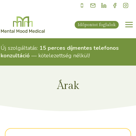
Skip
to
content
Időpontot foglalok
Új szolgáltatás:
15 perces díjmentes telefonos
konzultáció
— kötelezettség nélkül!
Árak