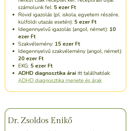
nélkül csak receptet kér, receptírási díjat
számolunk fel:
5 ezer Ft
Rövid igazolás (pl. iskola, egyetem részére,
külföldi utazás esetén):
5 ezer Ft
Idegennyelvű igazolás (angol, német):
10
ezer Ft
Szakvélemény:
15 ezer Ft
Idegennyelvű szakvélemény (angol, német):
20 ezer Ft
EKG:
5 ezer Ft
ADHD diagnosztika árai
itt találhatóak:
ADHD diagnosztika menete és árak
Dr. Zsoldos Enikő