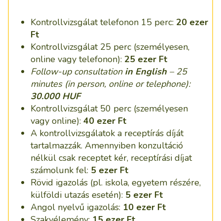
Kontrollvizsgálat telefonon 15 perc:
20 ezer
Ft
Kontrollvizsgálat 25 perc (személyesen,
online vagy telefonon):
25 ezer Ft
Follow-up consultation
in English
– 25
minutes (in person, online or telephone):
30.000 HUF
Kontrollvizsgálat 50 perc (személyesen
vagy online):
40 ezer Ft
A kontrollvizsgálatok a receptírás díját
tartalmazzák. Amennyiben konzultáció
nélkül csak receptet kér, receptírási díjat
számolunk fel:
5 ezer Ft
Rövid igazolás (pl. iskola, egyetem részére,
külföldi utazás esetén):
5 ezer Ft
Angol nyelvű igazolás:
10 ezer Ft
Szakvélemény:
15 ezer Ft