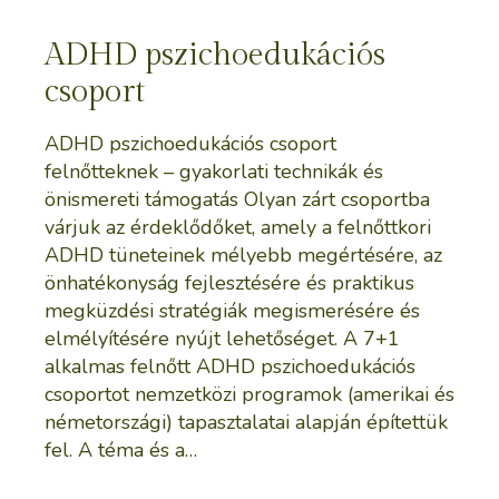
ADHD pszichoedukációs
csoport
ADHD pszichoedukációs csoport
felnőtteknek – gyakorlati technikák és
önismereti támogatás Olyan zárt csoportba
várjuk az érdeklődőket, amely a felnőttkori
ADHD tüneteinek mélyebb megértésére, az
önhatékonyság fejlesztésére és praktikus
megküzdési stratégiák megismerésére és
elmélyítésére nyújt lehetőséget. A 7+1
alkalmas felnőtt ADHD pszichoedukációs
csoportot nemzetközi programok (amerikai és
németországi) tapasztalatai alapján építettük
fel. A téma és a…