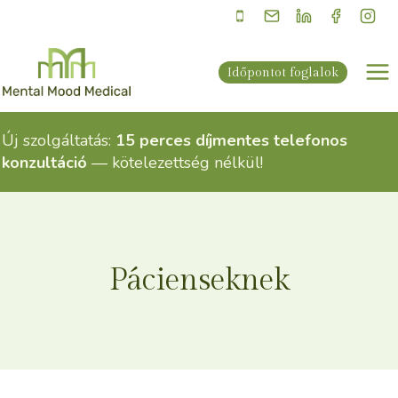
Skip
to
content
Időpontot foglalok
Új szolgáltatás:
15 perces díjmentes telefonos
konzultáció
— kötelezettség nélkül!
Pácienseknek